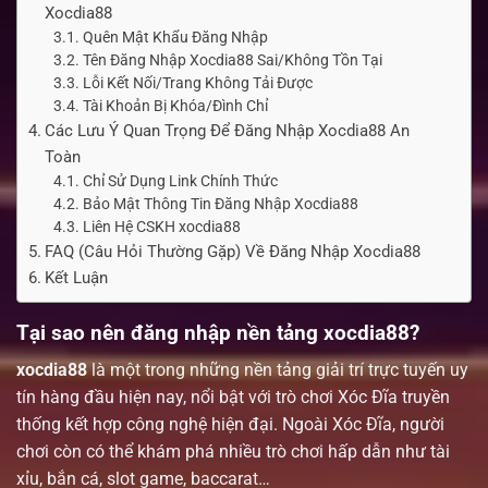
Xocdia88
Quên Mật Khẩu Đăng Nhập
Tên Đăng Nhập Xocdia88 Sai/Không Tồn Tại
Lỗi Kết Nối/Trang Không Tải Được
Tài Khoản Bị Khóa/Đình Chỉ
Các Lưu Ý Quan Trọng Để Đăng Nhập Xocdia88 An
Toàn
Chỉ Sử Dụng Link Chính Thức
Bảo Mật Thông Tin Đăng Nhập Xocdia88
Liên Hệ CSKH xocdia88
FAQ (Câu Hỏi Thường Gặp) Về Đăng Nhập Xocdia88
Kết Luận
Tại sao nên đăng nhập nền tảng xocdia88?
xocdia88
là một trong những nền tảng giải trí trực tuyến uy
tín hàng đầu hiện nay, nổi bật với trò chơi Xóc Đĩa truyền
thống kết hợp công nghệ hiện đại. Ngoài Xóc Đĩa, người
chơi còn có thể khám phá nhiều trò chơi hấp dẫn như tài
xỉu, bắn cá, slot game, baccarat…