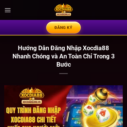
Bỏ
qua
nội
dung
ĐĂNG KÝ
Hướng Dẫn Đăng Nhập Xocdia88
Nhanh Chóng và An Toàn Chỉ Trong 3
Bước