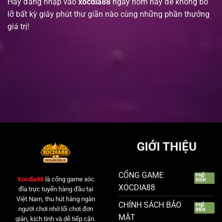
Hãy đăng nhập vào
xocdia88
ngay hôm nay để không bỏ
lỡ bất kỳ giây phút thư giãn nào cùng những phần thưởng
giá trị!
GIỚI THIỆU
CỔNG GAME
Xocdia88
là cổng game xóc
XOCDIA88
đĩa trực tuyến hàng đầu tại
Việt Nam, thu hút hàng ngàn
CHÍNH SÁCH BẢO
người chơi nhờ lối chơi đơn
MẬT
giản, kịch tính và dễ tiếp cận.