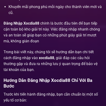
Khuyến mãi phong phú mỗi ngày cho thành viên mới và
cũ.
Đăng Nhập Xocdia88
chính là bước đầu tiên để bạn tiếp
cận toàn bộ kho giải trí này. Việc đăng nhập nhanh chóng
và an toàn sẽ giúp bạn có những phút giây giải trí mượt
mà, không gián đoạn
Trong bài viết này, chúng tôi sẽ hướng dẫn bạn chi tiết
cách đăng nhập vào
xocdia88
, giải đáp các câu hỏi
thường gặp và đưa ra những lưu ý quan trọng để bảo vệ
tài khoản của bạn.
Hướng Dẫn Đăng Nhập Xocdia88 Chỉ Với Ba
Bước
Trước khi tiến hành đăng nhập, bạn cần chuẩn bị một số
yếu tố cơ bản: