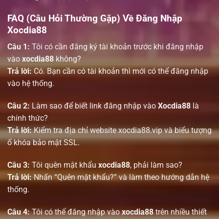
FAQ (Câu Hỏi Thường Gặp) Về Đăng Nhập
Xocdia88
Câu 1:
Tôi có cần đăng ký tài khoản trước khi đăng nhập
vào
xocdia88
không?
Trả lời:
Có. Bạn cần có tài khoản thì mới có thể đăng nhập
vào hệ thống.
Câu 2:
Làm sao để biết link đăng nhập vào
Xocdia88
là
chính thức?
Trả lời:
Kiểm tra địa chỉ website
xocdia88.vip
và biểu tượng
ổ khóa bảo mật SSL.
Câu 3:
Tôi quên mật khẩu
xocdia88
, phải làm sao?
Trả lời:
Nhấn “Quên mật khẩu?” và làm theo hướng dẫn hệ
thống.
Câu 4:
Tôi có thể đăng nhập vào
xocdia88
trên nhiều thiết