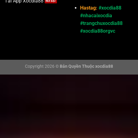
Tải App Xocdia88
Hastag:
#xocdia88
#nhacaixocdia
#trangchuxocdia88
#xocdia88orgvc
Copyright 2026 ©
Bản Quyền Thuộc xocdia88