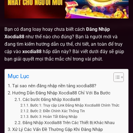
Bạn có đang loay hoay chưa biết cách
Đăng Nhập
Xocdia88
như thế nào cho đúng? Bạn là người mới và
đang tìm kiếm hướng dẫn cụ thể, chi tiết, an toàn để truy
cập vào
xocdia88
hấp dẫn này? Bài viết dưới đây sẽ giúp
bạn giải quyết mọi thắc mắc chỉ trong vài phút.
Mục Lục
Tại sao nên đăng nhập nền tảng xocdia88?
Hướng Dẫn Đăng Nhập Xocdia88 Chỉ Với Ba Bước
Các bước Đăng Nhập Xocdia88
Bước 1: Truy cập Link Đăng Nhập Xocdia88 Chính Thức
Bước 2: Điền Chính Xác Thông Tin
Bước 3: Hoàn Tất Đăng Nhập
Đăng Nhập Xocdia88 Trên Các Thiết Bị Khác Nhau
Xử Lý Các Vấn Đề Thường Gặp Khi Đăng Nhập