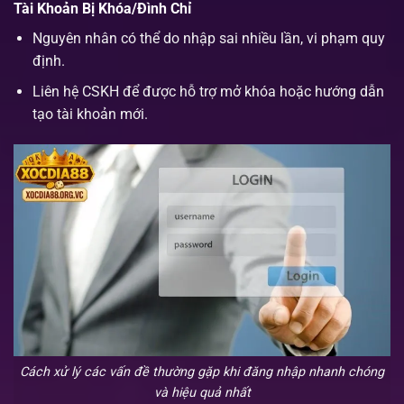
Tài Khoản Bị Khóa/Đình Chỉ
Nguyên nhân có thể do nhập sai nhiều lần, vi phạm quy
định.
Liên hệ CSKH để được hỗ trợ mở khóa hoặc hướng dẫn
tạo tài khoản mới.
Cách xử lý các vấn đề thường gặp khi đăng nhập nhanh chóng
và hiệu quả nhất