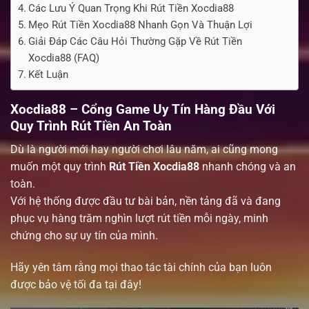
Các Lưu Ý Quan Trọng Khi Rút Tiền Xocdia88
Mẹo Rút Tiền Xocdia88 Nhanh Gọn Và Thuận Lợi
Giải Đáp Các Câu Hỏi Thường Gặp Về Rút Tiền
Xocdia88 (FAQ)
Kết Luận
Xocdia88 – Cổng Game Uy Tín Hàng Đầu Với
Quy Trình Rút Tiền An Toàn
Dù là người mới hay người chơi lâu năm, ai cũng mong
muốn một quy trình
Rút Tiền Xocdia88
nhanh chóng và an
toàn.
Với hệ thống được đầu tư bài bản, nền tảng đã và đang
phục vụ hàng trăm nghìn lượt rút tiền mỗi ngày, minh
chứng cho sự uy tín của mình.
Hãy yên tâm rằng mọi thao tác tài chính của bạn luôn
được bảo vệ tối đa tại đây!