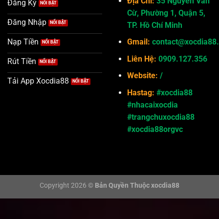
Địa Chỉ:
35 Nguyễn Văn
Đăng Ký
Cừ, Phường 1, Quận 5,
Đăng Nhập
TP. Hồ Chí Minh
Gmail:
contact@xocdia88.
Nạp Tiền
Liên Hệ:
0909.127.356
Rút Tiền
Website:
/
Tải App Xocdia88
Hastag:
#xocdia88
#nhacaixocdia
#trangchuxocdia88
#xocdia88orgvc
Copyright 2026 ©
Bản Quyền Thuộc xocdia88