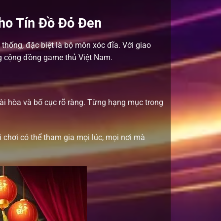
Cho Tín Đồ Đỏ Đen
ống, đặc biệt là bộ môn xóc đĩa. Với giao
ng cộng đồng game thủ Việt Nam.
hài hòa và bố cục rõ ràng. Từng hạng mục trong
chơi có thể tham gia mọi lúc, mọi nơi mà