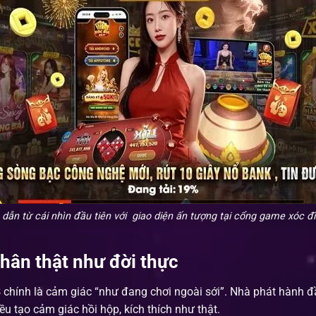
dẫn từ cái nhìn đầu tiên với giao diện ấn tượng tại cổng game xóc đ
chân thật như đời thực
8
chính là cảm giác “như đang chơi ngoài sới”. Nhà phát hành đ
u tạo cảm giác hồi hộp, kích thích như thật.