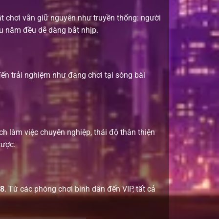
uật chơi vẫn giữ nguyên như truyền thống: người
âu năm đều dễ dàng bắt nhịp.
đến trải nghiệm như đang chơi tại sòng bài
h làm việc chuyên nghiệp, thái độ thân thiện
cược.
8
. Từ các phòng chơi bình dân đến VIP, tất cả