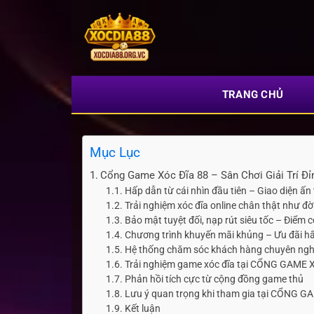
Bỏ
qua
nội
dung
TRANG CHỦ
Mục Lục
Cổng Game Xóc Đĩa 88 – Sân Chơi Giải Trí Đ
Hấp dẫn từ cái nhìn đầu tiên – Giao diện ấn
Trải nghiệm xóc đĩa online chân thật như đờ
Bảo mật tuyệt đối, nạp rút siêu tốc – Điểm c
Chương trình khuyến mãi khủng – Ưu đãi h
Hệ thống chăm sóc khách hàng chuyên ngh
Trải nghiệm game xóc đĩa tại CỔNG GAME XÓ
Phản hồi tích cực từ cộng đồng game thủ
Lưu ý quan trọng khi tham gia tại CỔNG G
Kết luận