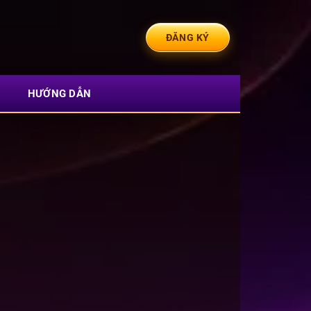
ĐĂNG KÝ
HƯỚNG DẪN