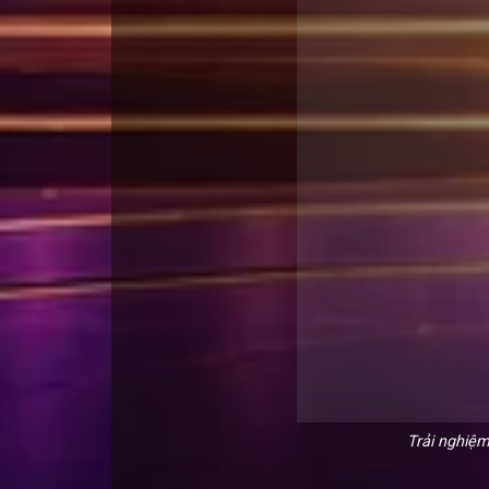
Trải nghiệ