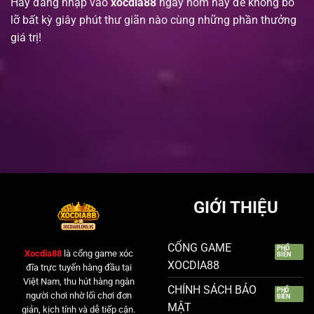
Hãy đăng nhập vào
xocdia88
ngay hôm nay để không bỏ
lỡ bất kỳ giây phút thư giãn nào cùng những phần thưởng
giá trị!
GIỚI THIỆU
CỔNG GAME
Xocdia88
là cổng game xóc
XOCDIA88
đĩa trực tuyến hàng đầu tại
Việt Nam, thu hút hàng ngàn
CHÍNH SÁCH BẢO
người chơi nhờ lối chơi đơn
MẬT
giản, kịch tính và dễ tiếp cận.