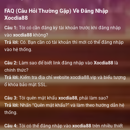
FAQ (Câu Hỏi Thường Gặp) Về Đăng Nhập
Xocdia88
Câu 1:
Tôi có cần đăng ký tài khoản trước khi đăng nhập
vào
xocdia88
không?
Trả lời:
Có. Bạn cần có tài khoản thì mới có thể đăng nhập
vào hệ thống.
Câu 2:
Làm sao để biết link đăng nhập vào
Xocdia88
là
chính thức?
Trả lời:
Kiểm tra địa chỉ website
xocdia88.vip
và biểu tượng
ổ khóa bảo mật SSL.
Câu 3:
Tôi quên mật khẩu
xocdia88
, phải làm sao?
Trả lời:
Nhấn “Quên mật khẩu?” và làm theo hướng dẫn hệ
thống.
Câu 4:
Tôi có thể đăng nhập vào
xocdia88
trên nhiều thiết