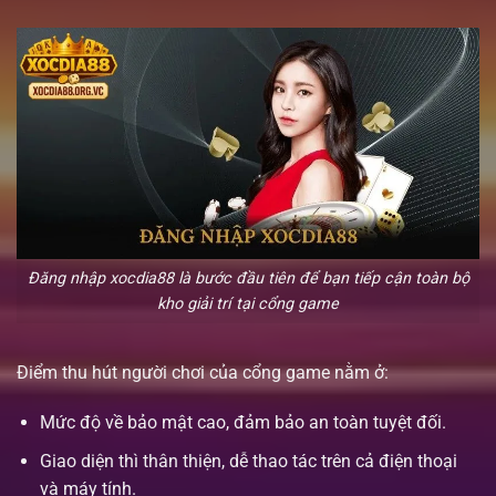
Đăng nhập xocdia88 là bước đầu tiên để bạn tiếp cận toàn bộ
kho giải trí tại cổng game
Điểm thu hút người chơi của cổng game nằm ở:
Mức độ về bảo mật cao, đảm bảo an toàn tuyệt đối.
Giao diện thì thân thiện, dễ thao tác trên cả điện thoại
và máy tính.