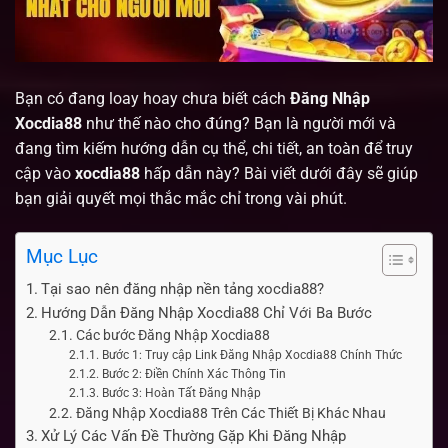
Bạn có đang loay hoay chưa biết cách
Đăng Nhập
Xocdia88
như thế nào cho đúng? Bạn là người mới và
đang tìm kiếm hướng dẫn cụ thể, chi tiết, an toàn để truy
cập vào
xocdia88
hấp dẫn này? Bài viết dưới đây sẽ giúp
bạn giải quyết mọi thắc mắc chỉ trong vài phút.
Mục Lục
Tại sao nên đăng nhập nền tảng xocdia88?
Hướng Dẫn Đăng Nhập Xocdia88 Chỉ Với Ba Bước
Các bước Đăng Nhập Xocdia88
Bước 1: Truy cập Link Đăng Nhập Xocdia88 Chính Thức
Bước 2: Điền Chính Xác Thông Tin
Bước 3: Hoàn Tất Đăng Nhập
Đăng Nhập Xocdia88 Trên Các Thiết Bị Khác Nhau
Xử Lý Các Vấn Đề Thường Gặp Khi Đăng Nhập