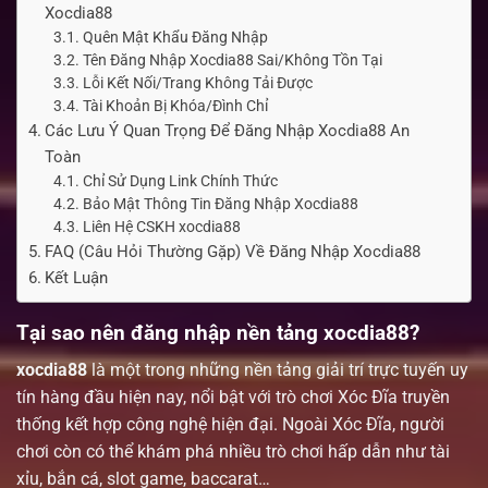
Xocdia88
Quên Mật Khẩu Đăng Nhập
Tên Đăng Nhập Xocdia88 Sai/Không Tồn Tại
Lỗi Kết Nối/Trang Không Tải Được
Tài Khoản Bị Khóa/Đình Chỉ
Các Lưu Ý Quan Trọng Để Đăng Nhập Xocdia88 An
Toàn
Chỉ Sử Dụng Link Chính Thức
Bảo Mật Thông Tin Đăng Nhập Xocdia88
Liên Hệ CSKH xocdia88
FAQ (Câu Hỏi Thường Gặp) Về Đăng Nhập Xocdia88
Kết Luận
Tại sao nên đăng nhập nền tảng xocdia88?
xocdia88
là một trong những nền tảng giải trí trực tuyến uy
tín hàng đầu hiện nay, nổi bật với trò chơi Xóc Đĩa truyền
thống kết hợp công nghệ hiện đại. Ngoài Xóc Đĩa, người
chơi còn có thể khám phá nhiều trò chơi hấp dẫn như tài
xỉu, bắn cá, slot game, baccarat…