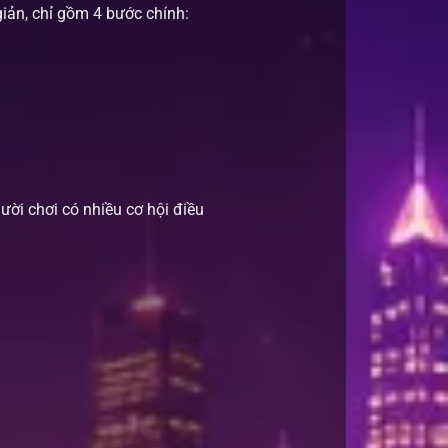
iản, chỉ gồm 4 bước chính:
ười chơi có nhiều cơ hội điều