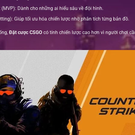
 (MVP): Dành cho những ai hiểu sâu về đội hình.
ting): Giúp tối ưu hóa chiến lược nhờ phân tích từng bản đồ.
hống,
Đặt cược CSGO
có tính chiến lược cao hơn vì người chơi cầ