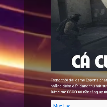
Trong thời đại game Esports phát 
những điểm đến đang thu hút sự 
Đặt cược CSGO
tại nền tảng uy t
Mục Lục