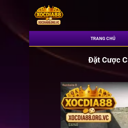
Bỏ
qua
nội
dung
TRANG CHỦ
Đặt Cược C