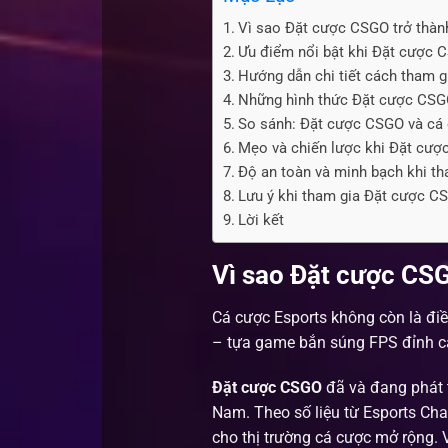
Vì sao Đặt cược CSGO trở thành
Ưu điểm nổi bật khi Đặt cược C
Hướng dẫn chi tiết cách tham 
Những hình thức Đặt cược CSG
So sánh: Đặt cược CSGO và cá 
Mẹo và chiến lược khi Đặt cượ
Độ an toàn và minh bạch khi t
Lưu ý khi tham gia Đặt cược C
Lời kết
Vì sao Đặt cược CSG
Cá cược Esports không còn là điề
– tựa game bắn súng FPS đỉnh ca
Đặt cược CSGO
đã và đang phát 
Nam. Theo số liệu từ Esports Cha
cho thị trường cá cược mở rộng.