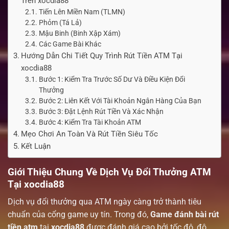
Trên xocdia88
Tiến Lên Miền Nam (TLMN)
Phỏm (Tá Lả)
Mậu Binh (Binh Xập Xám)
Các Game Bài Khác
Hướng Dẫn Chi Tiết Quy Trình Rút Tiền ATM Tại
xocdia88
Bước 1: Kiểm Tra Trước Số Dư Và Điều Kiện Đổi
Thưởng
Bước 2: Liên Kết Với Tài Khoản Ngân Hàng Của Bạn
Bước 3: Đặt Lệnh Rút Tiền Và Xác Nhận
Bước 4: Kiểm Tra Tài Khoản ATM
Mẹo Chơi An Toàn Và Rút Tiền Siêu Tốc
Kết Luận
Giới Thiệu Chung Về Dịch Vụ Đổi Thưởng ATM
Tại xocdia88
Dịch vụ đổi thưởng qua ATM ngày càng trở thành tiêu
chuẩn của cổng game uy tín. Trong đó,
Game đánh bài rút
tiền atm
tại
xocdia88
được đánh giá cao bởi tốc độ, độ