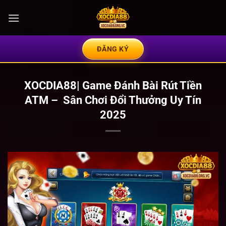
Bỏ
qua
nội
dung
ĐĂNG KÝ
XOCDIA88| Game Đánh Bài Rút Tiền
ATM – Sân Chơi Đổi Thưởng Uy Tín
2025