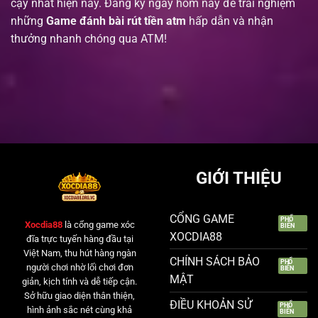
cậy nhất hiện nay.
Đăng ký ngay hôm nay để trải nghiệm
những
Game đánh bài rút tiền atm
hấp dẫn và nhận
thưởng nhanh chóng qua ATM!
GIỚI THIỆU
CỔNG GAME
Xocdia88
là cổng game xóc
XOCDIA88
đĩa trực tuyến hàng đầu tại
Việt Nam, thu hút hàng ngàn
CHÍNH SÁCH BẢO
người chơi nhờ lối chơi đơn
MẬT
giản, kịch tính và dễ tiếp cận.
Sở hữu giao diện thân thiện,
ĐIỀU KHOẢN SỬ
hình ảnh sắc nét cùng khả