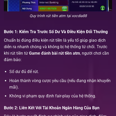
Quy trình rút tiền atm tại xocdia88
Bước 1: Kiểm Tra Trước Số Dư Và Điều Kiện Đổi Thưởng
Chuẩn bị đúng điều kiện rút tiền là yếu tố giúp giao dịch
diễn ra nhanh chóng và không bị hệ thống từ chối. Trước
khi rút tiền từ
Game đánh bài rút tiền atm
, người chơi cần
đảm bảo:
Số dư đủ để rút.
Hoàn thành vòng cược yêu cầu (nếu đang nhận khuyến
mãi).
Không vi phạm quy định fair-play của hệ thống.
Bước 2: Liên Kết Với Tài Khoản Ngân Hàng Của Bạn