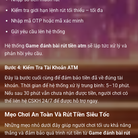
Kiểm tra giới hạn lệnh rút tối thiểu – tối đa
Nhập mã OTP hoặc mã xác minh
Gửi yêu cầu lên hệ thống
Hệ thống
Game đánh bài rút tiền atm
sẽ lập tức xử lý và
phản hồi yêu cầu.
Bước 4: Kiểm Tra Tài Khoản ATM
Đây là bước cuối cùng để đảm bảo tiền đã về đúng tài
khoản. Thời gian để hệ thống xử lý trung bình: 5–10 phút.
Nếu sau 30 phút vẫn chưa nhận được tiền, người chơi có
thể liên hệ CSKH 24/7 để được hỗ trợ ngay.
Mẹo Chơi An Toàn Và Rút Tiền Siêu Tốc
Những mẹo nhỏ dưới đây giúp người chơi tối ưu khả năng
thắng và đảm bảo quá trình rút tiền từ
Game đánh bài rút