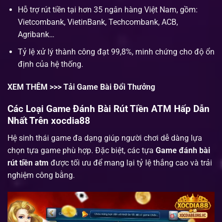
Hỗ trợ rút tiền tại hơn 35 ngân hàng Việt Nam, gồm:
Vietcombank, VietinBank, Techcombank, ACB,
Agribank…
Tỷ lệ xử lý thành công đạt 99,8%, minh chứng cho độ ổn
định của hệ thống.
XEM THÊM >>>
Tải Game Bài Đổi Thưởng
Các Loại Game Đánh Bài Rút Tiền ATM Hấp Dẫn
Nhất Trên xocdia88
Hệ sinh thái game đa dạng giúp người chơi dễ dàng lựa
chọn tựa game phù hợp. Đặc biệt, các tựa
Game đánh bài
rút tiền atm
được tối ưu để mang lại tỷ lệ thắng cao và trải
nghiệm công bằng.