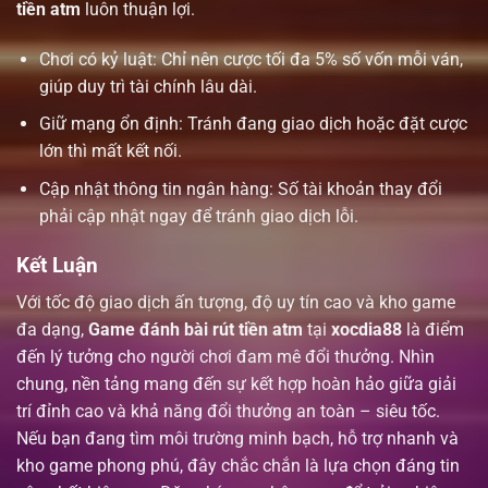
tiền atm
luôn thuận lợi.
Chơi có kỷ luật: Chỉ nên cược tối đa 5% số vốn mỗi ván,
giúp duy trì tài chính lâu dài.
Giữ mạng ổn định: Tránh đang giao dịch hoặc đặt cược
lớn thì mất kết nối.
Cập nhật thông tin ngân hàng: Số tài khoản thay đổi
phải cập nhật ngay để tránh giao dịch lỗi.
Kết Luận
Với tốc độ giao dịch ấn tượng, độ uy tín cao và kho game
đa dạng,
Game đánh bài rút tiền atm
tại
xocdia88
là điểm
đến lý tưởng cho người chơi đam mê đổi thưởng.
Nhìn
chung, nền tảng mang đến sự kết hợp hoàn hảo giữa giải
trí đỉnh cao và khả năng đổi thưởng an toàn – siêu tốc.
Nếu bạn đang tìm môi trường minh bạch, hỗ trợ nhanh và
kho game phong phú, đây chắc chắn là lựa chọn đáng tin