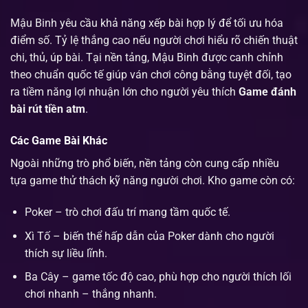
Mậu Binh yêu cầu khả năng xếp bài hợp lý để tối ưu hóa
điểm số. Tỷ lệ thắng cao nếu người chơi hiểu rõ chiến thuật
chi, thủ, úp bài. Tại nền tảng, Mậu Binh được canh chỉnh
theo chuẩn quốc tế giúp ván chơi công bằng tuyệt đối, tạo
ra tiềm năng lợi nhuận lớn cho người yêu thích
Game đánh
bài rút tiền atm
.
Các Game Bài Khác
Ngoài những trò phổ biến, nền tảng còn cung cấp nhiều
tựa game thử thách kỹ năng người chơi. Kho game còn có:
Poker – trò chơi đấu trí mang tầm quốc tế.
Xì Tố – biến thể hấp dẫn của Poker dành cho người
thích sự liều lĩnh.
Ba Cây – game tốc độ cao, phù hợp cho người thích lối
chơi nhanh – thắng nhanh.