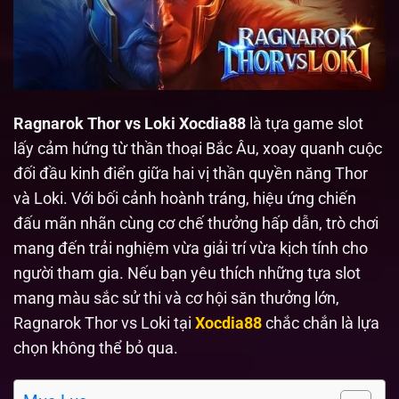
Ragnarok Thor vs Loki Xocdia88
là tựa game slot
lấy cảm hứng từ thần thoại Bắc Âu, xoay quanh cuộc
đối đầu kinh điển giữa hai vị thần quyền năng Thor
và Loki. Với bối cảnh hoành tráng, hiệu ứng chiến
đấu mãn nhãn cùng cơ chế thưởng hấp dẫn, trò chơi
mang đến trải nghiệm vừa giải trí vừa kịch tính cho
người tham gia. Nếu bạn yêu thích những tựa slot
mang màu sắc sử thi và cơ hội săn thưởng lớn,
Ragnarok Thor vs Loki tại
Xocdia88
chắc chắn là lựa
chọn không thể bỏ qua.