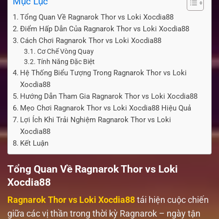
Mục Lục
Tổng Quan Về Ragnarok Thor vs Loki Xocdia88
Điểm Hấp Dẫn Của Ragnarok Thor vs Loki Xocdia88
Cách Chơi Ragnarok Thor vs Loki Xocdia88
Cơ Chế Vòng Quay
Tính Năng Đặc Biệt
Hệ Thống Biểu Tượng Trong Ragnarok Thor vs Loki
Xocdia88
Hướng Dẫn Tham Gia Ragnarok Thor vs Loki Xocdia88
Mẹo Chơi Ragnarok Thor vs Loki Xocdia88 Hiệu Quả
Lợi Ích Khi Trải Nghiệm Ragnarok Thor vs Loki
Xocdia88
Kết Luận
Tổng Quan Về Ragnarok Thor vs Loki
Xocdia88
Ragnarok Thor vs Loki Xocdia88
tái hiện cuộc chiến
giữa các vị thần trong thời kỳ Ragnarok – ngày tận