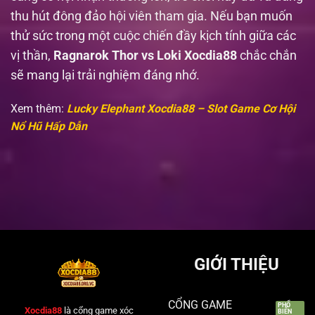
thu hút đông đảo hội viên tham gia. Nếu bạn muốn
thử sức trong một cuộc chiến đầy kịch tính giữa các
vị thần,
Ragnarok Thor vs Loki Xocdia88
chắc chắn
sẽ mang lại trải nghiệm đáng nhớ.
Xem thêm:
Lucky Elephant Xocdia88 – Slot Game Cơ Hội
Nổ Hũ Hấp Dẫn
GIỚI THIỆU
CỔNG GAME
Xocdia88
là cổng game xóc