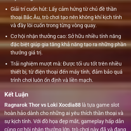
Giải trí cuốn hút: Lấy cảm hứng từ chủ đề thần
thoại Bắc Âu, trò chơi tạo nên không khí kịch tính
và đầy lôi cuốn trong từng vòng quay.
Cơ hội nhận thưởng cao: Sở hữu nhiều tính năng
đặc biệt giúp gia tăng khả năng tạo ra những phần
thưởng giá trị.
Trải nghiệm mượt mà: Được tối ưu tốt trên nhiều
thiết bị, từ điện thoại đến máy tính, đảm bảo quá
trình chơi luôn ổn định và liền mạch.
Kết Luận
Ragnarok Thor vs Loki Xocdia88
là tựa game slot
hoàn hảo dành cho những ai yêu thích thần thoại và
sự kịch tính. Với đồ họa đẹp mắt, gameplay hấp dẫn
cùng cơ hội nhận thưởng lớn, trò chơi này đã và đang