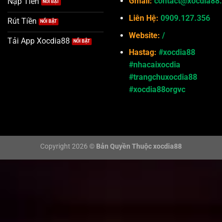
Gmail:
contact@xocdia88.
Nạp Tiền
Liên Hệ:
0909.127.356
Rút Tiền
Website:
/
Tải App Xocdia88
Hastag:
#xocdia88
#nhacaixocdia
#trangchuxocdia88
#xocdia88orgvc
Copyright 2026 ©
Bản Quyền Thuộc xocdia88