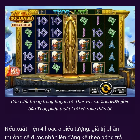
Các biểu tượng trong Ragnarok Thor vs Loki Xocdia88 gồm
búa Thor, phép thuật Loki và rune thần bí.
Nếu xuất hiện 4 hoặc 5 biểu tượng, giá trị phần
thưởng sẽ được nhân lên đáng kể theo bảng trả