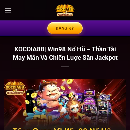
Bỏ
qua
nội
dung
ĐĂNG KÝ
XOCDIA88| Win98 Nổ Hũ – Thần Tài
May Mắn Và Chiến Lược Săn Jackpot