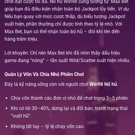
chơi đặt cược tối đa. Nổ hũ Win98 cũng tương tự: Max Bet
giúp bạn đủ điều kiện nhận toàn bộ Jackpot lũy tiến.
Ví dụ:
Nếu bạn quay với mức cược thấp, dù biểu tượng Jackpot
xuất hiện, phần thưởng chỉ được tính theo tỷ lệ nhỏ. Với
Max Bet, bạn có thể nhận toàn bộ hũ – đôi khi lên đến
hàng trăm triệu.
Lời khuyên:
Chỉ nên Max Bet khi đã nhìn thấy dấu hiệu
game đang “nóng” – tần suất Wild/Scatter xuất hiện nhiều.
Quản Lý Vốn Và Chia Nhỏ Phiên Chơi
Đây là kỹ năng sống còn với người chơi
Win98 Nổ hũ
.
Chia vốn thành các đơn vị nhỏ để chơi trong 3–5 phiên.
Khi có lời 30–40%, dừng lại và đổi bàn, tránh trạng thái
“vuột hũ”.
Không tất tay – tỷ lệ cháy vốn cao.