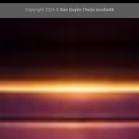
Copyright 2026 ©
Bản Quyền Thuộc xocdia88