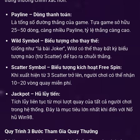
trúng thưởng chính xác hơn.
Payline – Dòng thanh toán:
Là tổng số đường thắng của game. Tựa game sở hữu
25–50 dòng, càng nhiều Payline, tỷ lệ thắng càng cao.
Wild Symbol – Biểu tượng cho thay thế:
Giống như “lá bài Joker”, Wild có thể thay bất kỳ biểu
tượng nào (trừ Scatter) để tạo ra chuỗi thắng.
Scatter Symbol – Biểu tượng kích hoạt Free Spin:
Khi xuất hiện từ 3 Scatter trở lên, người chơi có thể nhận
10–20 vòng quay miễn phí.
Jackpot – Hũ lũy tiến:
Tích lũy liên tục từ mọi lượt quay của tất cả người chơi
trong hệ thống. Đây là mục tiêu lớn nhất khi đến với Nổ
hũ Win98.
Quy Trình 3 Bước Tham Gia Quay Thưởng