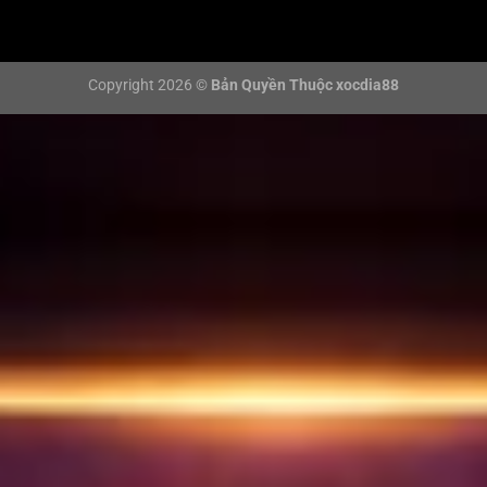
Copyright 2026 ©
Bản Quyền Thuộc xocdia88