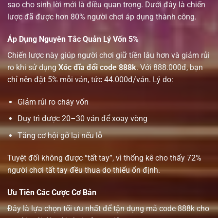
sao cho sinh lời mới là điều quan trọng. Dưới đây là chiến
lược đã được hơn 80% người chơi áp dụng thành công.
Áp Dụng Nguyên Tắc Quản Lý Vốn 5%
Chiến lược này giúp người chơi giữ tiền lâu hơn và giảm rủi
ro khi sử dụng
Xóc đĩa đổi code 888k
. Với 888.000đ, bạn
chỉ nên đặt 5% mỗi ván, tức 44.000đ/ván. Lý do:
Giảm rủi ro cháy vốn
Duy trì được 20–30 ván để xoay vòng
Tăng cơ hội gỡ lại nếu lỗ
Tuyệt đối không được “tất tay”, vì thống kê cho thấy 72%
người chơi tất tay đều thua do thiếu ổn định.
Ưu Tiên Các Cược Cơ Bản
Đây là lựa chọn tối ưu nhất để tận dụng mã
code 888k cho