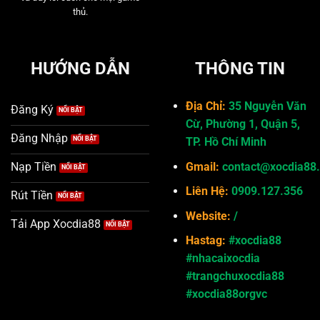
thủ.
HƯỚNG DẪN
THÔNG TIN
Địa Chỉ:
35 Nguyễn Văn
Đăng Ký
Cừ, Phường 1, Quận 5,
Đăng Nhập
TP. Hồ Chí Minh
Gmail:
contact@xocdia88.
Nạp Tiền
Liên Hệ:
0909.127.356
Rút Tiền
Website:
/
Tải App Xocdia88
Hastag:
#xocdia88
#nhacaixocdia
#trangchuxocdia88
#xocdia88orgvc