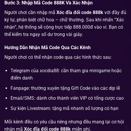
Bước 3: Nhập Mã Code 888K Và Xác Nhận
Người chơi cần nhập mã
Xóc đĩa đổi code 888k
với đầy đủ
ký tự, phân biệt chữ hoa – chữ thường. Sau khi nhấn “Xác
nhận”, hệ thống sẽ cộng trực tiếp 888.000đ vào ví. Bạn có
thể kiểm tra ngay số dư trong vài giây.
Hướng Dẫn Nhận Mã Code Qua Các Kênh
Người chơi có thể nhận code qua các hình thức sau:
Telegram của xocdia88: cần tham gia minigame hoặc
điểm danh
Fanpage: thường xuyên tặng Gift Code vào các dịp lễ
Email/SMS: dành cho thành viên VIP có tổng cược cao
Sự kiện Livestream: tặng mã nhanh số lượng có hạn
Mỗi kênh đều có yêu cầu riêng nhưng đều mang lại cơ hội
nhận mã
Xóc đĩa đổi code 888k
miễn phí.