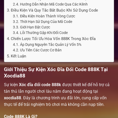
Hướng Dẫn Nhận Mã Code Qua Các Kênh
Điều Kiện Và Quy Tắc Bắt Buộc Khi Sử Dụng Code
Điều Kiện Hoàn Thành Vòng Cược
Thời Hạn Sử Dụng Của Mã Code
Giới Hạn Đặt Cược
Lỗi Thường Gặp Khi Đổi Code
Chiến Lược Tối Ưu Hóa Vốn 888K Trong Xóc Đĩa
Áp Dụng Nguyên Tắc Quản Lý Vốn 5%
Ưu Tiên Các Cược Cơ Bản
Kết Luận
Giới Thiệu Sự Kiện Xóc Đĩa Đổi Code 888K Tại
Xocdia88
Sự kiện
Xóc đĩa đổi code 888k
được thiết kế để hỗ trợ cả
tân thủ lẫn người chơi lâu năm đang hoạt động tại
xocdia88
. Đây là chương trình ưu đãi lớn, cung cấp vốn
thực tế để trải nghiệm trò chơi mà không cần nạp tiền.
Code 888K Là Gì?