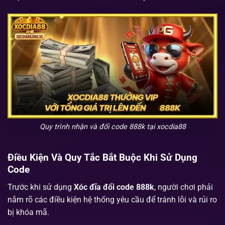
Quy trình nhận và đổi code 888k tại xocdia88
Điều Kiện Và Quy Tắc Bắt Buộc Khi Sử Dụng
Code
Trước khi sử dụng
Xóc đĩa đổi code 888k
, người chơi phải
nắm rõ các điều kiện hệ thống yêu cầu để tránh lỗi và rủi ro
bị khóa mã.