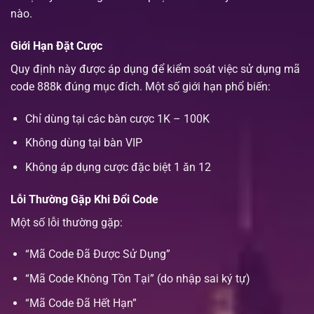
nào.
Giới Hạn Đặt Cược
Quy định này được áp dụng để kiểm soát việc sử dụng mã
code 888k đúng mục đích. Một số giới hạn phổ biến:
Chỉ dùng tại các bàn cược 1K – 100K
Không dùng tại bàn VIP
Không áp dụng cược đặc biệt 1 ăn 12
Lỗi Thường Gặp Khi Đổi Code
Một số lỗi thường gặp:
“Mã Code Đã Được Sử Dụng”
“Mã Code Không Tồn Tại” (do nhập sai ký tự)
“Mã Code Đã Hết Hạn”