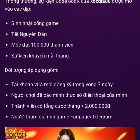
Thông thường, sự kiện Code 888K của
xocdia88
được mở
vào các dịp:
Sinh nhật cổng game
Tết Nguyên Đán
Mốc đạt 100.000 thành viên
Sự kiện khuyến mãi tháng
Đối tượng áp dụng gồm:
Tài khoản vừa mới đăng ký trong vòng 7 ngày
Người chơi đã xác minh thực số điện thoại của mình
Thành viên có tổng cược tháng > 2.000.000đ
Người tham gia minigame Fanpage/Telegram