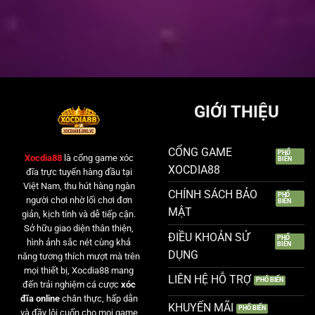
GIỚI THIỆU
CỔNG GAME
Xocdia88
là cổng game xóc
XOCDIA88
đĩa trực tuyến hàng đầu tại
Việt Nam, thu hút hàng ngàn
CHÍNH SÁCH BẢO
người chơi nhờ lối chơi đơn
MẬT
giản, kịch tính và dễ tiếp cận.
Sở hữu giao diện thân thiện,
ĐIỀU KHOẢN SỬ
hình ảnh sắc nét cùng khả
DỤNG
năng tương thích mượt mà trên
mọi thiết bị, Xocdia88 mang
LIÊN HỆ HỖ TRỢ
đến trải nghiệm cá cược
xóc
đĩa online
chân thực, hấp dẫn
KHUYẾN MÃI
và đầy lôi cuốn cho mọi game