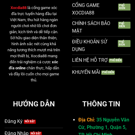
CỔNG GAME
Xocdia88
là cổng game xóc
XOCDIA88
đĩa trực tuyến hàng đầu tại
Việt Nam, thu hút hàng ngàn
CHÍNH SÁCH BẢO
người chơi nhờ lối chơi đơn
MẬT
giản, kịch tính và dễ tiếp cận.
Sở hữu giao diện thân thiện,
ĐIỀU KHOẢN SỬ
hình ảnh sắc nét cùng khả
DỤNG
năng tương thích mượt mà trên
mọi thiết bị, Xocdia88 mang
LIÊN HỆ HỖ TRỢ
đến trải nghiệm cá cược
xóc
đĩa online
chân thực, hấp dẫn
KHUYẾN MÃI
và đầy lôi cuốn cho mọi game
thủ.
HƯỚNG DẪN
THÔNG TIN
Địa Chỉ:
35 Nguyễn Văn
Đăng Ký
Cừ, Phường 1, Quận 5,
Đăng Nhập
TP. Hồ Chí Minh