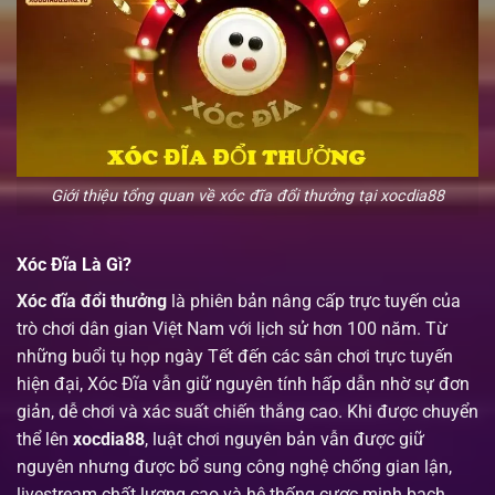
Giới thiệu tổng quan về xóc đĩa đổi thưởng tại xocdia88
Xóc Đĩa Là Gì?
Xóc đĩa đổi thưởng
là phiên bản nâng cấp trực tuyến của
trò chơi dân gian Việt Nam với lịch sử hơn 100 năm. Từ
những buổi tụ họp ngày Tết đến các sân chơi trực tuyến
hiện đại, Xóc Đĩa vẫn giữ nguyên tính hấp dẫn nhờ sự đơn
giản, dễ chơi và xác suất chiến thắng cao. Khi được chuyển
thể lên
xocdia88
, luật chơi nguyên bản vẫn được giữ
nguyên nhưng được bổ sung công nghệ chống gian lận,
livestream chất lượng cao và hệ thống cược minh bạch