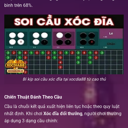
bình trên 68%.
Bí kíp soi cầu xóc đĩa tại xocdia88 từ cao thủ
Chiến Thuật Đánh Theo Cầu
Cầu là chuỗi kết quả xuất hiện liên tục hoặc theo quy luật
nhất định. Khi chơi
Xóc đĩa đổi thưởng
, người chơi thường
áp dụng 3 dạng cầu chính: