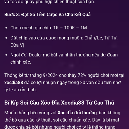
và tốc độ quay phù hợp chiến thuật của bạn.
Bước 3: Đặt Số Tiền Cược Và Chờ Kết Quả
Chọn mệnh giá chip: 1K – 100K – 1M
Đặt chip vào cửa cược mong muốn: Chẵn/Lẻ, Tứ Tử,
Cửa Vị
Ngồi đợi Dealer mở bát và nhận thưởng nếu dự đoán
chính xác.
Thống kê từ tháng 9/2024 cho thấy 72% người chơi mới tại
xocdia88
đã có lợi nhuận ngay trong 20 ván đầu tiên nhờ
tỷ lệ ăn ổn định.
Bí Kíp Soi Cầu Xóc Đĩa Xocdia88 Từ Cao Thủ
Muốn thắng bền vững với
Xóc đĩa đổi thưởng
, bạn không
thể bỏ qua các kỹ thuật soi cầu chuẩn xác. Đây là bí mật
được chia sẻ bởi những người chơi có tỷ lệ thắng trung