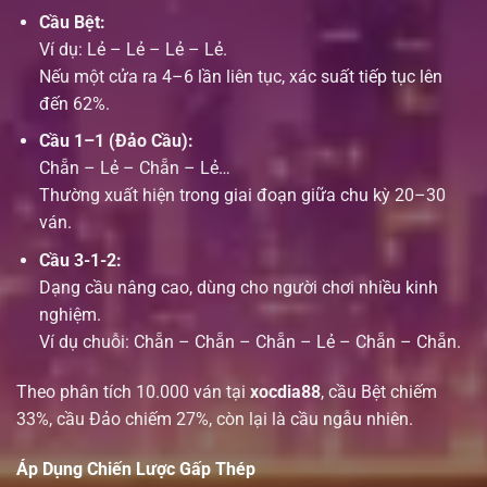
Cầu Bệt:
Ví dụ: Lẻ – Lẻ – Lẻ – Lẻ.
Nếu một cửa ra 4–6 lần liên tục, xác suất tiếp tục lên
đến 62%.
Cầu 1–1 (Đảo Cầu):
Chẵn – Lẻ – Chẵn – Lẻ…
Thường xuất hiện trong giai đoạn giữa chu kỳ 20–30
ván.
Cầu 3-1-2:
Dạng cầu nâng cao, dùng cho người chơi nhiều kinh
nghiệm.
Ví dụ chuỗi: Chẵn – Chẵn – Chẵn – Lẻ – Chẵn – Chẵn.
Theo phân tích 10.000 ván tại
xocdia88
, cầu Bệt chiếm
33%, cầu Đảo chiếm 27%, còn lại là cầu ngẫu nhiên.
Áp Dụng Chiến Lược Gấp Thép