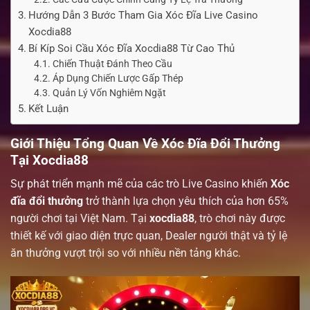
Hướng Dẫn 3 Bước Tham Gia Xóc Đĩa Live Casino
Xocdia88
Bí Kíp Soi Cầu Xóc Đĩa Xocdia88 Từ Cao Thủ
Chiến Thuật Đánh Theo Cầu
Áp Dụng Chiến Lược Gấp Thép
Quản Lý Vốn Nghiêm Ngặt
Kết Luận
Giới Thiệu Tổng Quan Về Xóc Đĩa Đổi Thưởng
Tại Xocdia88
Sự phát triển mạnh mẽ của các trò Live Casino khiến
Xóc
đĩa đổi thưởng
trở thành lựa chọn yêu thích của hơn 65%
người chơi tại Việt Nam. Tại
xocdia88
, trò chơi này được
thiết kế với giao diện trực quan, Dealer người thật và tỷ lệ
ăn thưởng vượt trội so với nhiều nền tảng khác.