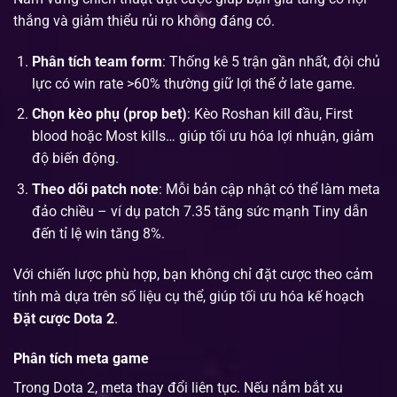
thắng và giảm thiểu rủi ro không đáng có.
Phân tích team form
: Thống kê 5 trận gần nhất, đội chủ
lực có win rate >60% thường giữ lợi thế ở late game.
Chọn kèo phụ (prop bet)
: Kèo Roshan kill đầu, First
blood hoặc Most kills… giúp tối ưu hóa lợi nhuận, giảm
độ biến động.
Theo dõi patch note
: Mỗi bản cập nhật có thể làm meta
đảo chiều – ví dụ patch 7.35 tăng sức mạnh Tiny dẫn
đến tỉ lệ win tăng 8%.
Với chiến lược phù hợp, bạn không chỉ đặt cược theo cảm
tính mà dựa trên số liệu cụ thể, giúp tối ưu hóa kế hoạch
Đặt cược Dota 2
.
Phân tích meta game
Trong Dota 2, meta thay đổi liên tục. Nếu nắm bắt xu