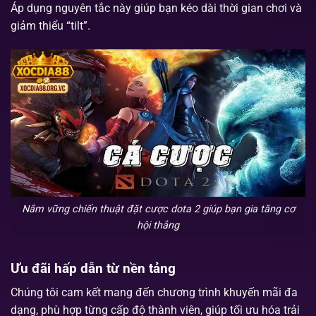
Áp dụng nguyên tắc này giúp bạn kéo dài thời gian chơi và
giảm thiểu “tilt”.
Nắm vững chiến thuật đặt cược dota 2 giúp bạn gia tăng cơ
hội thắng
Ưu đãi hấp dẫn từ nền tảng
Chúng tôi cam kết mang đến chương trình khuyến mãi đa
dạng, phù hợp từng cấp độ thành viên, giúp tối ưu hóa trải