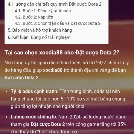
Hướng dẫn chi tiết quy trình Đặt cược Dota 2
Bước 1: Đăng ký tài khoản
Bước 2: Nạp tiền
Bước 3: Chọn trận đấu và Đặt cược Dota 2
Bảo mật và hỗ trợ khách hàng
Kết luận: Bùng nổ trải nghiệm
Tại sao chọn xocdia88 cho Đặt cược Dota 2?
Nền tảng uy tín, giao diện thân thiện, hỗ trợ 24/7 chính là lý
do hàng đầu giúp
xocdia88
trở thành địa chỉ vàng để bạn
Đặt cược Dota 2
.
Tỷ lệ odds cạnh tranh
: Tính trung bình, odds tại nền
tảng chúng tôi cao hơn 5–10% so với mặt bằng chung,
giúp tăng lợi nhuận cho người chơi.
Lượng cược khổng lồ
: Năm 2024, số lượng người dùng
tham gia
Đặt cược Dota 2
trên cổng game tăng tới 35%,
cho thấy độ “hot” chưa từng có.