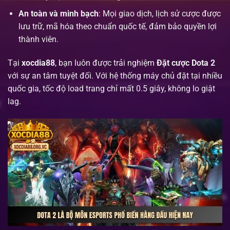
An toàn và minh bạch
: Mọi giao dịch, lịch sử cược được
lưu trữ, mã hóa theo chuẩn quốc tế, đảm bảo quyền lợi
thành viên.
Tại
xocdia88
, bạn luôn được trải nghiệm
Đặt cược Dota 2
với sự an tâm tuyệt đối. Với hệ thống máy chủ đặt tại nhiều
quốc gia, tốc độ load trang chỉ mất 0.5 giây, không lo giật
lag.