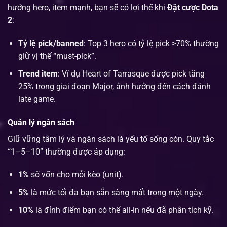
hướng hero, item mạnh, bạn sẽ có lợi thế khi
Đặt cược Dota
2
:
Tỷ lệ pick/banned
: Top 3 hero có tỷ lệ pick >70% thường
giữ vị thế “must-pick”.
Trend item
: Ví dụ Heart of Tarrasque được pick tăng
25% trong giai đoạn Major, ảnh hưởng đến cách đánh
late game.
Quản lý ngân sách
Giữ vững tâm lý và ngân sách là yếu tố sống còn. Quy tắc
“1–5–10” thường được áp dụng:
1%
số vốn cho mỗi kèo (unit).
5%
là mức tối đa bạn sẵn sàng mất trong một ngày.
10%
là đỉnh điểm bạn có thể all-in nếu đã phân tích kỹ.