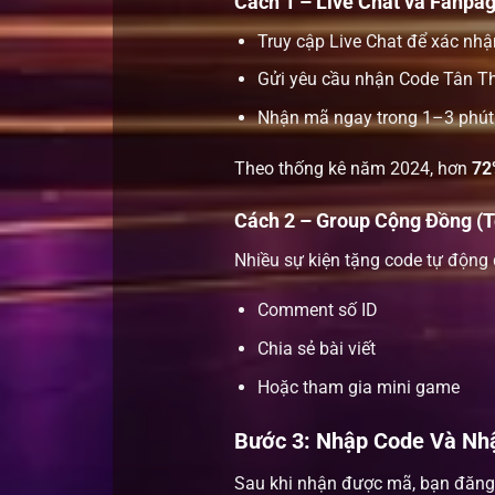
Cách 1 – Live Chat và Fanpa
Truy cập Live Chat để xác nhận
Gửi yêu cầu nhận Code Tân T
Nhận mã ngay trong 1–3 phút
Theo thống kê năm 2024, hơn
72
Cách 2 – Group Cộng Đồng (
Nhiều sự kiện tặng code tự động 
Comment số ID
Chia sẻ bài viết
Hoặc tham gia mini game
Bước 3: Nhập Code Và Nh
Sau khi nhận được mã, bạn đăng 