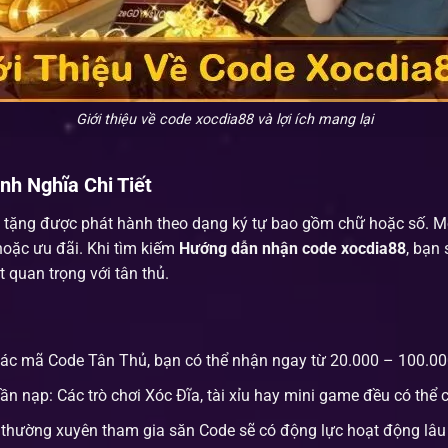
Giới thiệu về code xocdia88 và lợi ích mang lại
nh Nghĩa Chi Tiết
à tặng được phát hành theo dạng ký tự bao gồm chữ hoặc số. 
 hoặc ưu đãi. Khi tìm kiếm
Hướng dẫn nhận code xocdia88
, bạn
t quan trọng với tân thủ.
các mã Code Tân Thủ, bạn có thể nhận ngay từ 20.000 – 100.00
 nạp: Các trò chơi Xóc Đĩa, tài xỉu hay mini game đều có thể 
thường xuyên tham gia săn Code sẽ có động lực hoạt động lâu 