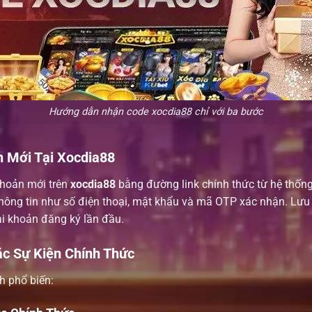
Hướng dẫn nhận code xocdia88 chỉ với ba bước
n Mới Tại Xocdia88
 khoản mới trên
xocdia88
bằng đường link chính thức từ hệ thống.
thông tin như số điện thoại, mật khẩu và mã OTP xác nhận. Lưu
ài khoản đăng ký lần đầu.
c Sự Kiện Chính Thức
h phổ biến: