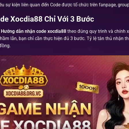
ều sự kiện liên quan đến Code được tổ chức trên fanpage, group
de Xocdia88 Chỉ Với 3 Bước
p
Hướng dẫn nhận code xocdia88
theo đúng quy trình và chính 
ầm lẫn, bạn chỉ cần thực hiện đủ 3 bước. Tỷ lệ tân thủ nhận t
đồng.