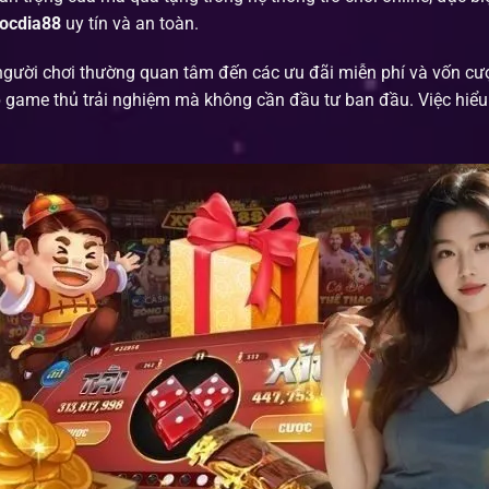
ocdia88
uy tín và an toàn.
 người chơi thường quan tâm đến các ưu đãi miễn phí và vốn cư
iúp game thủ trải nghiệm mà không cần đầu tư ban đầu. Việc hiể