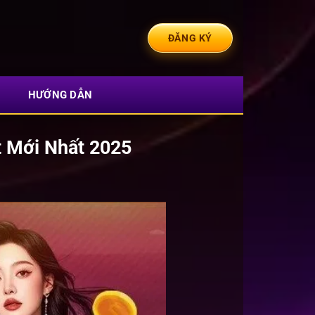
ĐĂNG KÝ
HƯỚNG DẪN
 Mới Nhất 2025