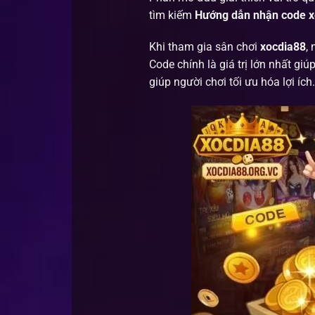
tìm kiếm
Hướng dẫn nhận code x
Khi tham gia sân chơi
xocdia88
,
Code chính là giá trị lớn nhất g
giúp người chơi tối ưu hóa lợi ích.