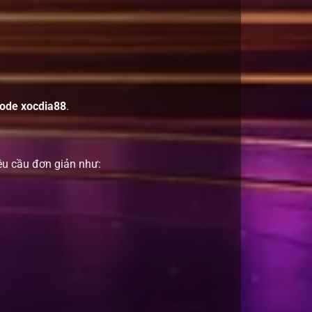
ode xocdia88
.
êu cầu đơn giản như: