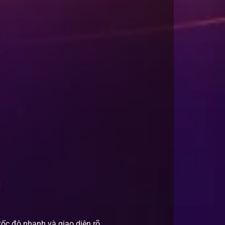
tốc độ nhanh và giao diện rõ