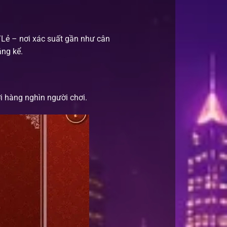
/Lẻ – nơi xác suất gần như cân
áng kể.
 hàng nghìn người chơi.