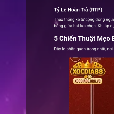
Tỷ Lệ Hoàn Trả (RTP)
Theo thống kê từ cộng đồng người
bằng giữa hai lựa chọn. Khi áp 
5 Chiến Thuật Mẹo 
Đây là phần quan trọng nhất, nơi