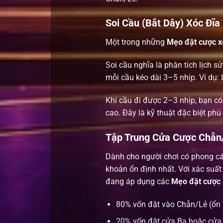
Soi Cầu (Bắt Dây) Xóc Đĩa
Một trong những
Mẹo đặt cược x
Soi cầu nghĩa là phân tích lịch s
mỗi cầu kéo dài 3–5 nhịp. Ví dụ:
Khi cầu đi được 2–3 nhịp, bạn có
cao. Đây là kỹ thuật đặc biệt phù 
Tập Trung Cửa Cược Chẵn/L
Dành cho người chơi có phong các
khoản ổn định nhất. Với xác suất
đang áp dụng các
Mẹo đặt cược 
80% vốn đặt vào Chẵn/Lẻ (ổn đị
20% vốn đặt cửa Ba hoặc cửa 