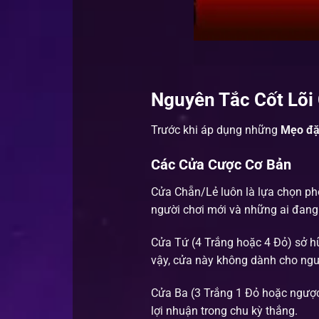
Nguyên Tắc Cốt Lõi
Trước khi áp dụng những
Mẹo đặ
Các Cửa Cược Cơ Bản
Cửa Chẵn/Lẻ luôn là lựa chọn phổ
người chơi mới và những ai đang
Cửa Tứ (4 Trắng hoặc 4 Đỏ) sở hữ
vậy, cửa này không dành cho ngườ
Cửa Ba (3 Trắng 1 Đỏ hoặc ngược 
lợi nhuận trong chu kỳ thắng.