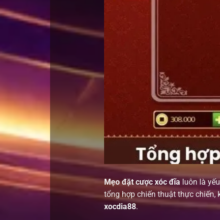
Mẹo đặt cược xóc đĩa
luôn là yếu
tổng hợp chiến thuật thực chiến, k
xocdia88
.