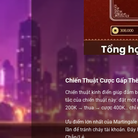
Chiến Thuật Cược Gấp Th
Chiến thuật kinh điển giúp đảm bả
tắc của chiến thuật này: đặt một
200K → thua → cược 400K… chỉ cầ
Ưu điểm lớn nhất của Martingale l
lần để tránh cháy tài khoản. Đây 
Chẵn/Lẻ.