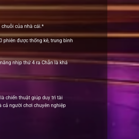
 chuỗi của nhà cái.*
0 phiên được thống kê, trung bình
 năng nhịp thứ 4 ra Chẵn là khá
là chiến thuật giúp duy trì tài
à cả người chơi chuyên nghiệp