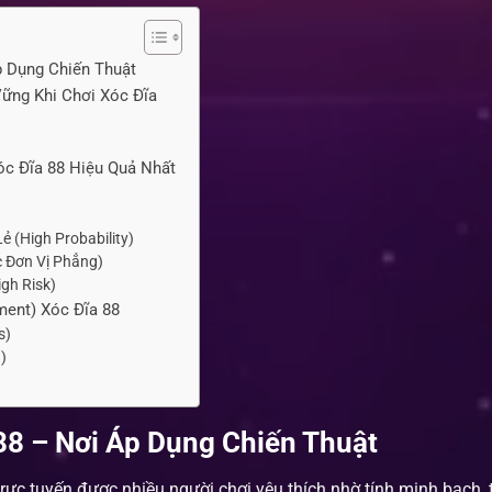
p Dụng Chiến Thuật
ững Khi Chơi Xóc Đĩa
óc Đĩa 88 Hiệu Quả Nhất
 (High Probability)
 Đơn Vị Phẳng)
gh Risk)
ment) Xóc Đĩa 88
s)
)
 88 – Nơi Áp Dụng Chiến Thuật
trực tuyến được nhiều người chơi yêu thích nhờ tính minh bạch, 