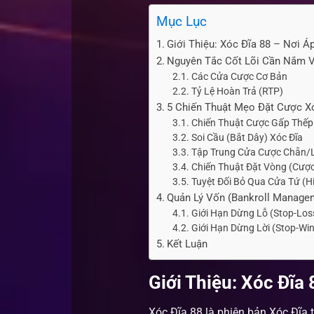
Mục Lục
Giới Thiệu: Xóc Đĩa 88 – Nơi Á
Nguyên Tắc Cốt Lõi Cần Nắm V
Các Cửa Cược Cơ Bản
Tỷ Lệ Hoàn Trả (RTP)
5 Chiến Thuật Mẹo Đặt Cược X
Chiến Thuật Cược Gấp Thếp
Soi Cầu (Bắt Dây) Xóc Đĩa
Tập Trung Cửa Cược Chẵn/Lẻ
Chiến Thuật Đặt Vòng (Cược
Tuyệt Đối Bỏ Qua Cửa Tứ (Hi
Quản Lý Vốn (Bankroll Manage
Giới Hạn Dừng Lỗ (Stop-Los
Giới Hạn Dừng Lời (Stop-Win
Kết Luận
Giới Thiệu: Xóc Đĩa
Xóc Đĩa 88 là phiên bản Xóc Đĩa 