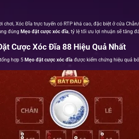
 chơi, Xóc Đĩa trực tuyến có RTP khá cao, đặc biệt ở cửa Chẵn
dụng đúng
Mẹo đặt cược xóc đĩa
, tỷ lệ tối ưu lợi nhuận sẽ tăng đ
Đặt Cược Xóc Đĩa 88 Hiệu Quả Nhất
 tổng hợp 5
Mẹo đặt cược xóc đĩa
được kiểm chứng hiệu quả bởi