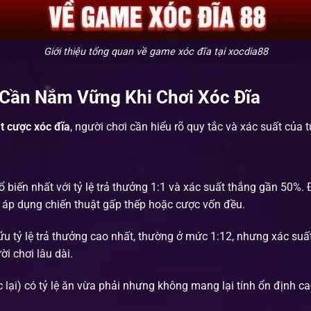
Giới thiệu tổng quan về game xóc đĩa tại xocdia88
 Cần Nắm Vững Khi Chơi Xóc Đĩa
t cược xóc đĩa
, người chơi cần hiểu rõ quy tắc và xác suất của 
 biến nhất với tỷ lệ trả thưởng 1:1 và xác suất thắng gần 50%.
 áp dụng chiến thuật gấp thếp hoặc cược vốn đều.
u tỷ lệ trả thưởng cao nhất, thường ở mức 1:12, nhưng xác suất
i chơi lâu dài.
lại) có tỷ lệ ăn vừa phải nhưng không mang lại tính ổn định c