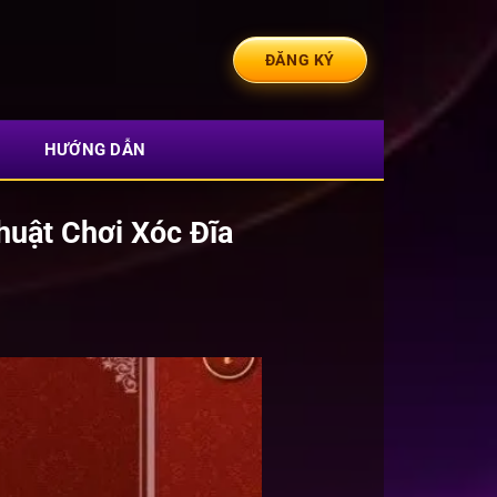
ĐĂNG KÝ
HƯỚNG DẪN
huật Chơi Xóc Đĩa