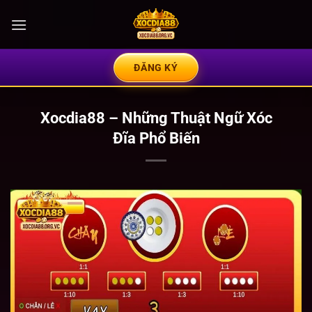
Bỏ
qua
nội
dung
ĐĂNG KÝ
Xocdia88 – Những Thuật Ngữ Xóc
Đĩa Phổ Biến