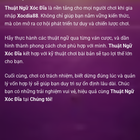
Thuật Ngữ Xóc Đĩa
là nền tảng cho mọi người chơi khi gia
nhập
Xocdia88
. Không chỉ giúp bạn nắm vững kiến thức,
mà còn mở ra cơ hội phát triển tư duy và chiến lược chơi.
Hãy thực hành các thuật ngữ qua từng ván cược, và dần
hình thành phong cách chơi phù hợp với mình.
Thuật Ngữ
Xóc Đĩa
kết hợp với kỹ thuật chơi bài bản sẽ tạo lợi thế lớn
cho bạn.
Cuối cùng, chơi có trách nhiệm, biết dừng đúng lúc và quản
lý vốn hợp lý sẽ giúp bạn duy trì sự ổn định lâu dài. Chúc
bạn có những trải nghiệm vui vẻ, hiệu quả cùng
Thuật Ngữ
Xóc Đĩa
tại
Chúng tôi
!