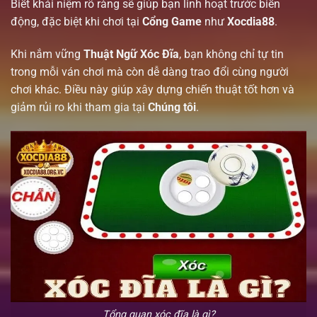
Biết khái niệm rõ ràng sẽ giúp bạn linh hoạt trước biến
động, đặc biệt khi chơi tại
Cổng Game
như
Xocdia88
.
Khi nắm vững
Thuật Ngữ Xóc Đĩa
, bạn không chỉ tự tin
trong mỗi ván chơi mà còn dễ dàng trao đổi cùng người
chơi khác. Điều này giúp xây dựng chiến thuật tốt hơn và
giảm rủi ro khi tham gia tại
Chúng tôi
.
Tổng quan xóc đĩa là gì?