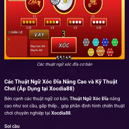
Các thuật ngữ xóc đĩa cơ bản
Các Thuật Ngữ Xóc Đĩa Nâng Cao và Kỹ Thuật
Chơi (Áp Dụng tại Xocdia88)
Bên cạnh các thuật ngữ cơ bản,
Thuật Ngữ Xóc Đĩa
nâng
cao như soi cầu, gấp thếp… góp phần định hình chiến thuật
chơi chuyên nghiệp tại
Xocdia88
.
Soi cầu