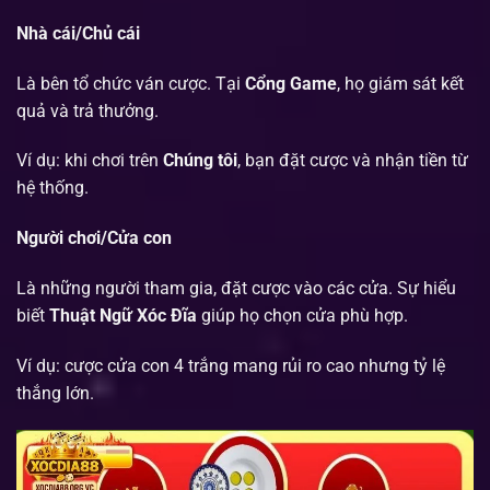
Nhà cái/Chủ cái
Là bên tổ chức ván cược. Tại
Cổng Game
, họ giám sát kết
quả và trả thưởng.
Ví dụ: khi chơi trên
Chúng tôi
, bạn đặt cược và nhận tiền từ
hệ thống.
Người chơi/Cửa con
Là những người tham gia, đặt cược vào các cửa. Sự hiểu
biết
Thuật Ngữ Xóc Đĩa
giúp họ chọn cửa phù hợp.
Ví dụ: cược cửa con 4 trắng mang rủi ro cao nhưng tỷ lệ
thắng lớn.