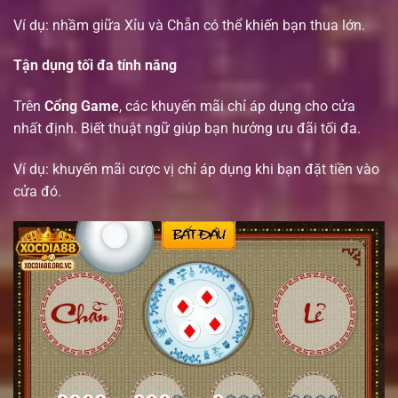
Ví dụ: nhầm giữa Xỉu và Chẵn có thể khiến bạn thua lớn.
Tận dụng tối đa tính năng
Trên
Cổng Game
, các khuyến mãi chỉ áp dụng cho cửa
nhất định. Biết thuật ngữ giúp bạn hưởng ưu đãi tối đa.
Ví dụ: khuyến mãi cược vị chỉ áp dụng khi bạn đặt tiền vào
cửa đó.