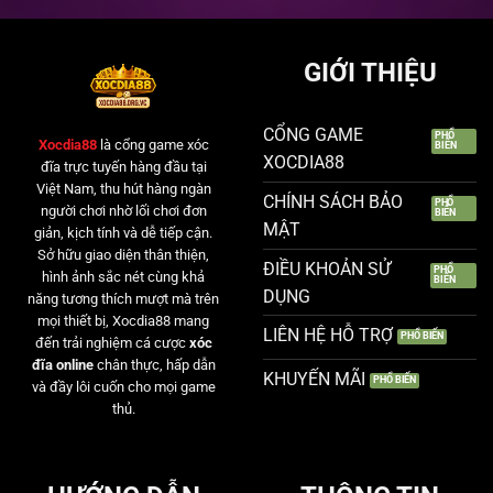
GIỚI THIỆU
CỔNG GAME
Xocdia88
là cổng game xóc
XOCDIA88
đĩa trực tuyến hàng đầu tại
Việt Nam, thu hút hàng ngàn
CHÍNH SÁCH BẢO
người chơi nhờ lối chơi đơn
MẬT
giản, kịch tính và dễ tiếp cận.
Sở hữu giao diện thân thiện,
ĐIỀU KHOẢN SỬ
hình ảnh sắc nét cùng khả
DỤNG
năng tương thích mượt mà trên
mọi thiết bị, Xocdia88 mang
LIÊN HỆ HỖ TRỢ
đến trải nghiệm cá cược
xóc
đĩa online
chân thực, hấp dẫn
KHUYẾN MÃI
và đầy lôi cuốn cho mọi game
thủ.