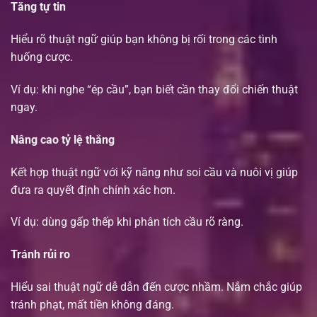
Tăng tự tin
Hiểu rõ thuật ngữ giúp bạn không bị rối trong các tình
huống cược.
Ví dụ: khi nghe “ép cầu”, bạn biết cần thay đổi chiến thuật
ngay.
Nâng cao tỷ lệ thắng
Kết hợp thuật ngữ với kỹ năng như soi cầu và nuôi vị giúp
đưa ra quyết định chính xác hơn.
Ví dụ: dùng gấp thếp khi phân tích cầu rõ ràng.
Tránh rủi ro
Hiểu sai thuật ngữ dễ dẫn đến cược nhầm. Nắm chắc giúp
tránh phạt, mất tiền không đáng.