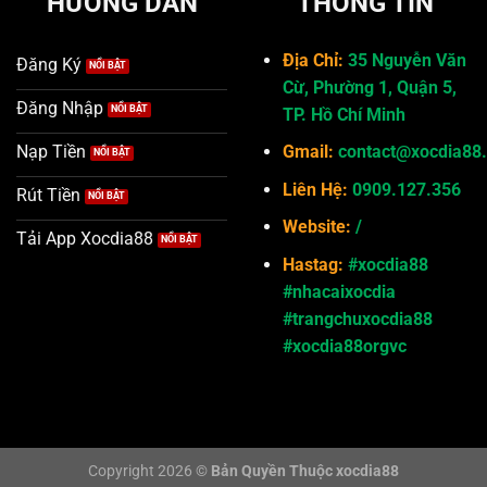
HƯỚNG DẪN
THÔNG TIN
Địa Chỉ:
35 Nguyễn Văn
Đăng Ký
Cừ, Phường 1, Quận 5,
Đăng Nhập
TP. Hồ Chí Minh
Gmail:
contact@xocdia88.
Nạp Tiền
Liên Hệ:
0909.127.356
Rút Tiền
Website:
/
Tải App Xocdia88
Hastag:
#xocdia88
#nhacaixocdia
#trangchuxocdia88
#xocdia88orgvc
Copyright 2026 ©
Bản Quyền Thuộc xocdia88